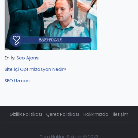
En İyi
Seo Ajansı
Site İçi Optimizasyon Nedir?
SEO Uzmanı
Gizlilik Politikası
Çerez Politikası
Hakkımızda
İletişim
Tüm Hakları Saklıdır © 2022