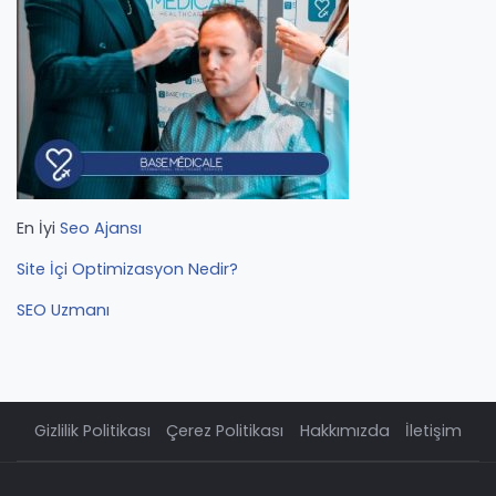
En İyi
Seo Ajansı
Site İçi Optimizasyon Nedir?
SEO Uzmanı
Gizlilik Politikası
Çerez Politikası
Hakkımızda
İletişim