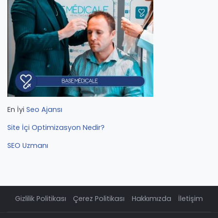
En İyi
Seo Ajansı
Site İçi Optimizasyon Nedir?
SEO Uzmanı
Gizlilik Politikası
Çerez Politikası
Hakkımızda
İletişim