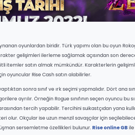
nanan oyunlardan biridir. Türk yapımı olan bu oyun Ro
karakter gelişimleri ilerleme sağlamak açısından son derec
itli itemler satın almak mümkündür. Karakterlerin gelişiml
çin oyuncular Rise Cash satın alabilirler.
aptıktan sonra sınıf ve ırk seçimi yapmalıdır. Dört ana sın
orilere ayrılır. Örneğin Rogue sınıfının seçen oyuncu bu sı
arasından tercih yapabilir. Tercihini suikastçıdan yana kul
ri olur. Okçular ise uzun menzil savaşçılar için seçilebilec
düşman sersemletme özellikleri bulunur.
Rise online GB
ile