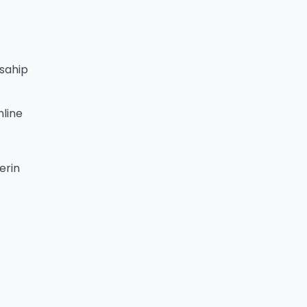
 sahip
nline
erin