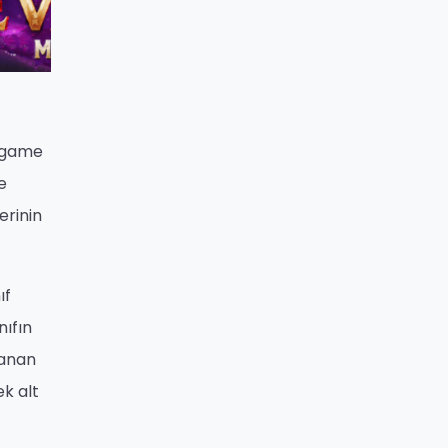
kogame
e
erinin
ıf
nıfın
lanan
ek alt