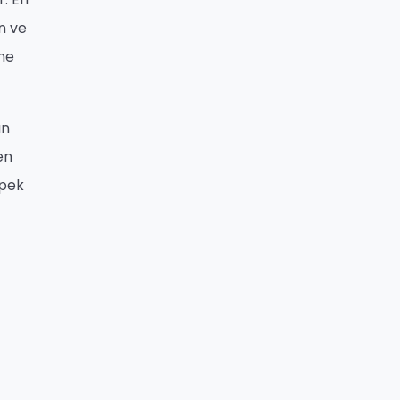
n ve
ine
an
en
 pek