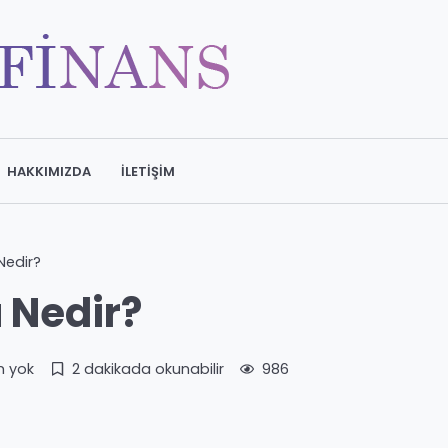
HAKKIMIZDA
İLETIŞIM
edir?
 Nedir?
m yok
2 dakikada okunabilir
986