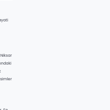
ayati
 Niksar
nındaki
k
isimler
r. En