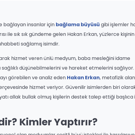
ine bağlayan insanlar için
bağlama büyüsü
gibi işlemler h
sı ile sık sık gündeme gelen Hakan Erkan, yüzlerce kişinin
habbeti sağlamış isimdir.
ş olarak hizmet veren ünlü medyum, baba mesleğini idame
 sağlıklı düşünebilmelerini ve hareket etmelerini sağlıyor.
etayı görebilen ve analiz eden
Hakan Erkan
, metafizik ala
erçevesinde hizmet veriyor. Güvenilir isimlerden biri olara
atı allak bullak olmuş kişilerin destek talep ettiği başlıca 
r? Kimler Yaptırır?
onel olan medyumlar çeşitli büyü istekleri ile karşılaşıyo