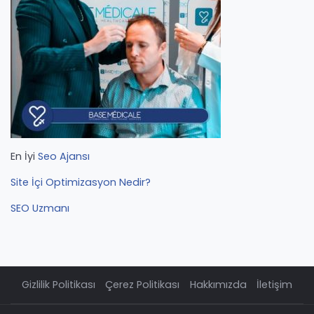
En İyi
Seo Ajansı
Site İçi Optimizasyon Nedir?
SEO Uzmanı
Gizlilik Politikası
Çerez Politikası
Hakkımızda
İletişim