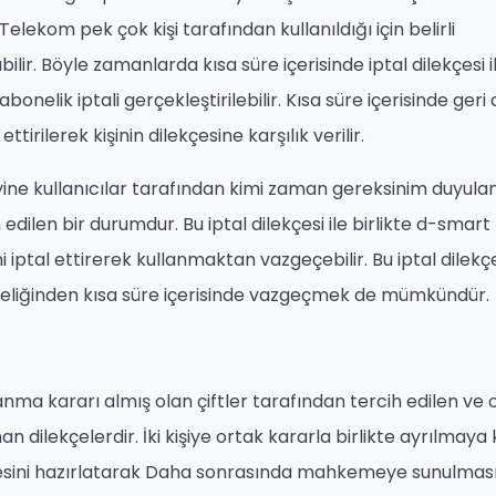
lekom pek çok kişi tarafından kullanıldığı için belirli
lir. Böyle zamanlarda kısa süre içerisinde iptal dilekçesi i
nelik iptali gerçekleştirilebilir. Kısa süre içerisinde geri
irilerek kişinin dilekçesine karşılık verilir.
yine kullanıcılar tarafından kimi zaman gereksinim duyula
 edilen bir durumdur. Bu iptal dilekçesi ile birlikte d-smart
ni iptal ettirerek kullanmaktan vazgeçebilir. Bu iptal dilekçe
liğinden kısa süre içerisinde vazgeçmek de mümkündür.
nma kararı almış olan çiftler tarafından tercih edilen ve 
n dilekçelerdir. İki kişiye ortak kararla birlikte ayrılmaya
sini hazırlatarak Daha sonrasında mahkemeye sunulması 