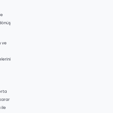
le
 dönüş
n ve
lerini
orta
 karar
ile