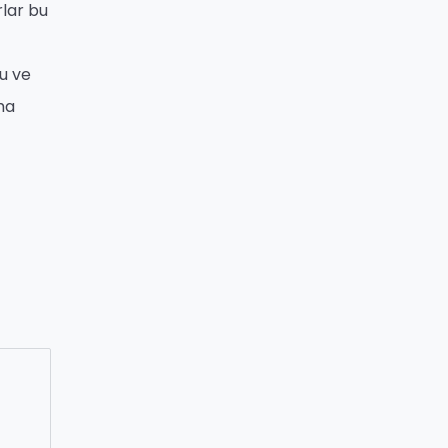
rlar bu
u ve
ma