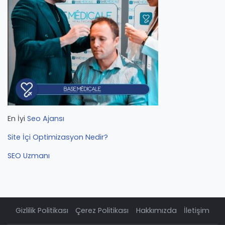
En İyi
Seo Ajansı
Site İçi Optimizasyon Nedir?
SEO Uzmanı
Gizlilik Politikası
Çerez Politikası
Hakkımızda
İletişim