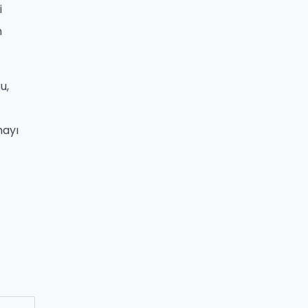
i
m
u,
mayı