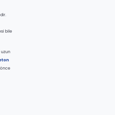
dir.
si bile
e uzun
eton
 önce