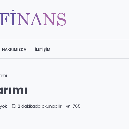
HAKKIMIZDA
İLETIŞIM
rımı
arımı
yok
2 dakikada okunabilir
765