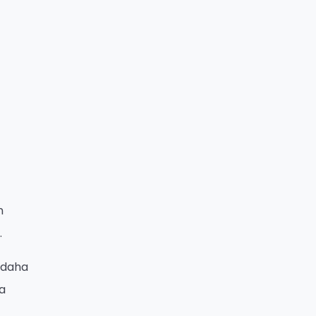
n
.
e daha
ha