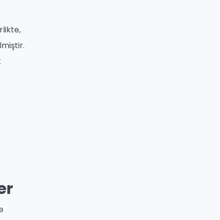
likte,
miştir.
k
er
e