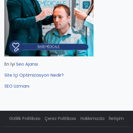
En İyi
Seo Ajansı
Site İçi Optimizasyon Nedir?
SEO Uzmanı
Gizlilik Politikası
Çerez Politikası
Hakkımızda
İletişim