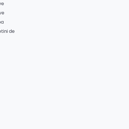
ve
ve
pa
tini de