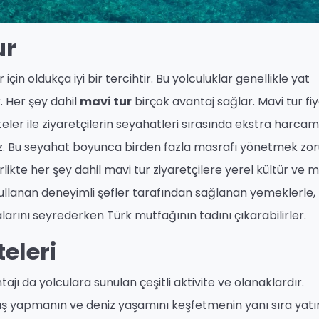
ur
r için oldukça iyi bir tercihtir. Bu yolculuklar genellikle yat
r. Her şey dahil
mavi tur
birçok avantaj sağlar. Mavi tur fi
teler ile ziyaretçilerin seyahatleri sırasında ekstra harca
. Bu seyahat boyunca birden fazla masrafı yönetmek zo
rlikte her şey dahil mavi tur ziyaretçilere yerel kültür ve 
ullanan deneyimli şefler tarafından sağlanan yemeklerle,
arını seyrederken Türk mutfağının tadını çıkarabilirler.
eleri
ajı da yolculara sunulan çeşitli aktivite ve olanaklardır.
alış yapmanın ve deniz yaşamını keşfetmenin yanı sıra yatı