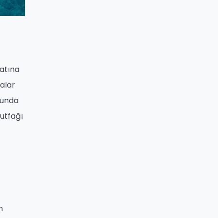
yatına
malar
runda
mutfağı
n