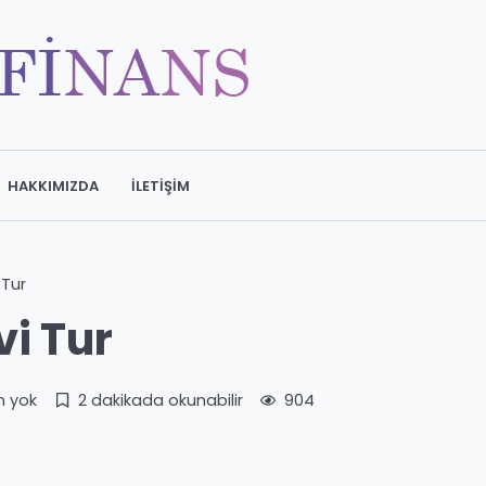
HAKKIMIZDA
İLETIŞIM
 Tur
vi Tur
m yok
2 dakikada okunabilir
904