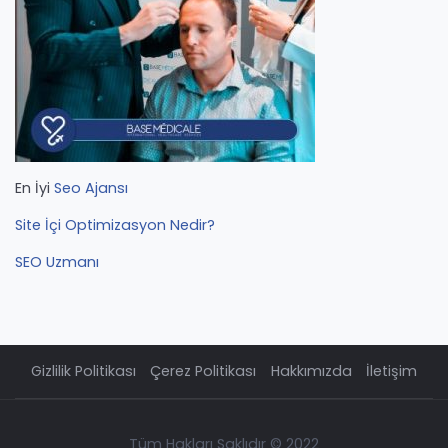
En İyi
Seo Ajansı
Site İçi Optimizasyon Nedir?
SEO Uzmanı
Gizlilik Politikası
Çerez Politikası
Hakkımızda
İletişim
Tüm Hakları Saklıdır © 2022