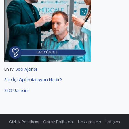
En İyi
Seo Ajansı
Site İçi Optimizasyon Nedir?
SEO Uzmanı
Gizlilik Politikası
Çerez Politikası
Hakkımızda
İletişim