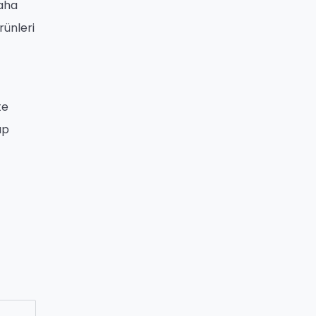
daha
rünleri
te
up