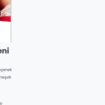
eni
seçenek
 teşvik
ir