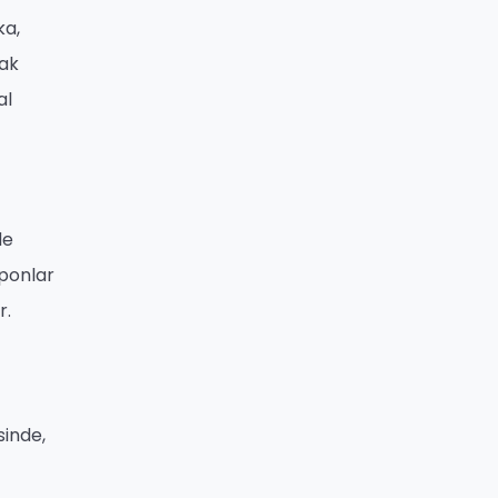
ka,
mak
al
de
uponlar
r.
sinde,