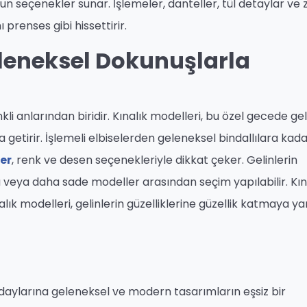
n seçenekler sunar. İşlemeler, danteller, tül detaylar ve z
ı prenses gibi hissettirir.
eleneksel Dokunuşlarla
li anlarından biridir. Kınalık modelleri, bu özel gecede gel
a getirir. İşlemeli elbiselerden geleneksel bindallılara kad
er
, renk ve desen seçenekleriyle dikkat çeker. Gelinlerin
ü veya daha sade modeller arasından seçim yapılabilir. Kı
lık modelleri, gelinlerin güzelliklerine güzellik katmaya y
n adaylarına geleneksel ve modern tasarımların eşsiz bir