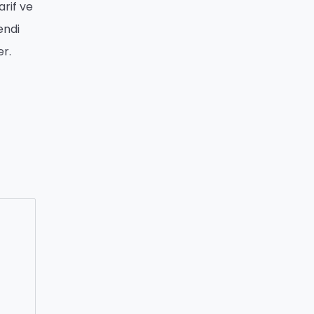
arif ve
endi
er.