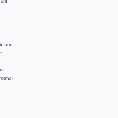
arif
inlerin
ar
na
ardımcı