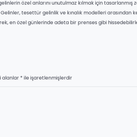
inlerin özel anlarını unutulmaz kılmak için tasarlanmış z
elinler, tesettür gelinlik ve kınalık modelleri arasından k
ek, en özel günlerinde adeta bir prenses gibi hissedebilirl
i alanlar
*
ile işaretlenmişlerdir