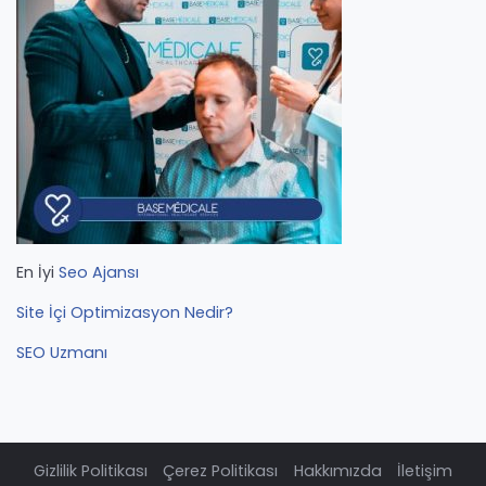
En İyi
Seo Ajansı
Site İçi Optimizasyon Nedir?
SEO Uzmanı
Gizlilik Politikası
Çerez Politikası
Hakkımızda
İletişim