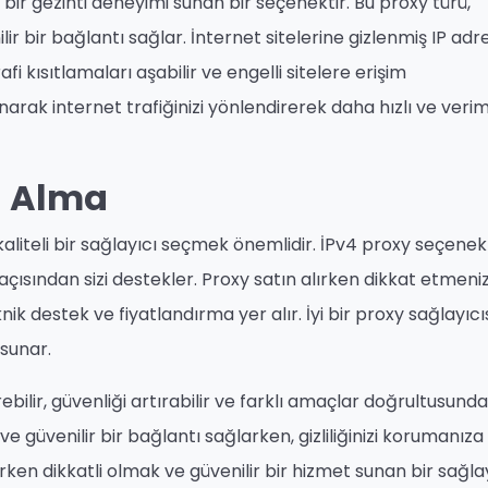
ı bir gezinti deneyimi sunan bir seçenektir. Bu proxy türü,
r bir bağlantı sağlar. İnternet sitelerine gizlenmiş IP adre
i kısıtlamaları aşabilir ve engelli sitelere erişim
anarak internet trafiğinizi yönlendirerek daha hızlı ve veriml
n Alma
 kaliteli bir sağlayıcı seçmek önemlidir. İPv4 proxy seçenek
çısından sizi destekler. Proxy satın alırken dikkat etmeni
ik destek ve fiyatlandırma yer alır. İyi bir proxy sağlayıcıs
 sunar.
bilir, güvenliği artırabilir ve farklı amaçlar doğrultusunda
ı ve güvenilir bir bağlantı sağlarken, gizliliğinizi korumanıza
rken dikkatli olmak ve güvenilir bir hizmet sunan bir sağla