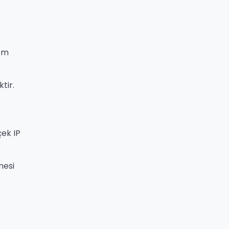
nem
tir.
çek IP
mesi