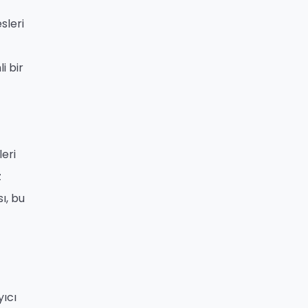
sleri
i bir
leri
z
ı, bu
yıcı