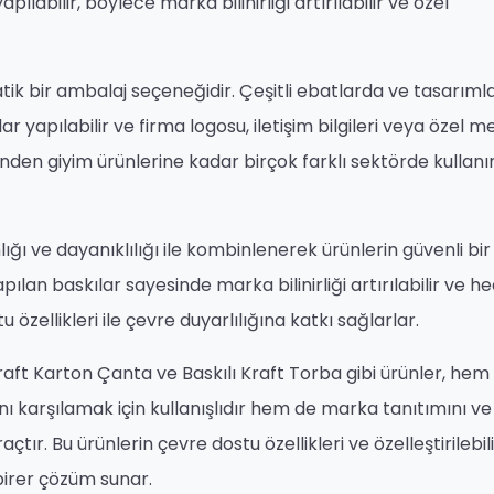
apılabilir, böylece marka bilinirliği artırılabilir ve özel
ratik bir ambalaj seçeneğidir. Çeşitli ebatlarda ve tasarıml
ar yapılabilir ve firma logosu, iletişim bilgileri veya özel m
erinden giyim ürünlerine kadar birçok farklı sektörde kullan
ğı ve dayanıklılığı ile kombinlenerek ürünlerin güvenli bir
ılan baskılar sayesinde marka bilinirliği artırılabilir ve h
tu özellikleri ile çevre duyarlılığına katkı sağlarlar.
Kraft Karton Çanta ve Baskılı Kraft Torba gibi ürünler, hem
ı karşılamak için kullanışlıdır hem de marka tanıtımını ve
açtır. Bu ürünlerin çevre dostu özellikleri ve özelleştirilebili
 birer çözüm sunar.