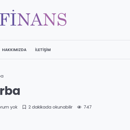
HAKKIMIZDA
İLETIŞIM
ba
orba
orum yok
2 dakikada okunabilir
747