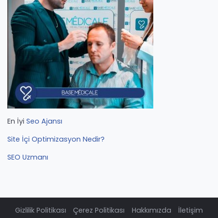
En İyi
Seo Ajansı
Site İçi Optimizasyon Nedir?
SEO Uzmanı
Gizlilik Politikası
Çerez Politikası
Hakkımızda
İletişim