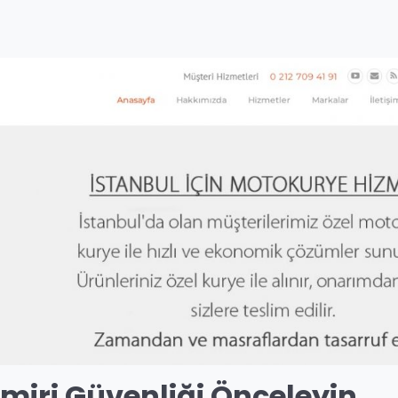
miri Güvenliği Önceleyin