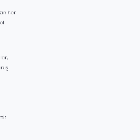
zın her
ol
lar,
uruş
mir