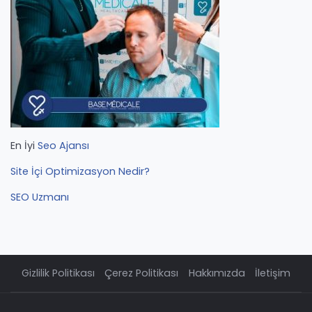
En İyi
Seo Ajansı
Site İçi Optimizasyon Nedir?
SEO Uzmanı
Gizlilik Politikası
Çerez Politikası
Hakkımızda
İletişim