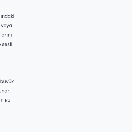
sındaki
veya
larını
 sesli
i büyük
unar.
r. Bu