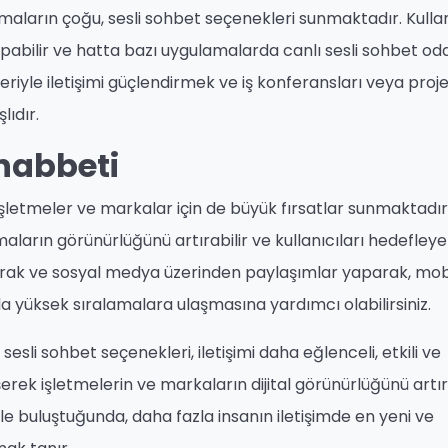
ların çoğu, sesli sohbet seçenekleri sunmaktadır. Kullanı
yapabilir ve hatta bazı uygulamalarda canlı sesli sohbet od
leriyle iletişimi güçlendirmek ve iş konferansları veya proje
lıdır.
habbeti
işletmeler ve markalar için de büyük fırsatlar sunmaktadır
rın görünürlüğünü artırabilir ve kullanıcıları hedefleyebi
şturarak ve sosyal medya üzerinden paylaşımlar yaparak, mob
yüksek sıralamalara ulaşmasına yardımcı olabilirsiniz.
sli sohbet seçenekleri, iletişimi daha eğlenceli, etkili ve
leşerek işletmelerin ve markaların dijital görünürlüğünü artıra
e buluştuğunda, daha fazla insanın iletişimde en yeni ve