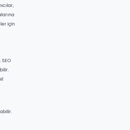
cılar,
alarına
ler için
. SEO
lir.
il
bilir.