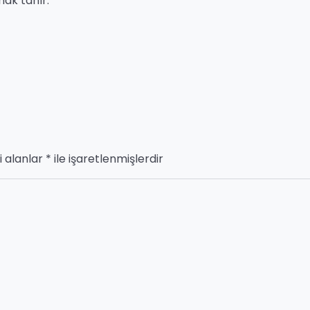
ak tanır.
i alanlar
*
ile işaretlenmişlerdir