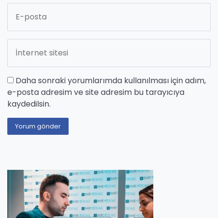
Daha sonraki yorumlarımda kullanılması için adım,
e-posta adresim ve site adresim bu tarayıcıya
kaydedilsin.