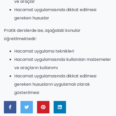
ve araçlar
Hacamat uygulamasında dikkat edilmesi
gereken hususlar
Pratik derslerde ise, aşağıdaki konular
öğretilmektedir:
Hacamat uygulama teknikleri
Hacamat uygulamasında kullanılan malzemeler
ve araçların kullanımı
Hacamat uygulamasında dikkat edilmesi
gereken hususların uygulamalı olarak
gösterilmesi