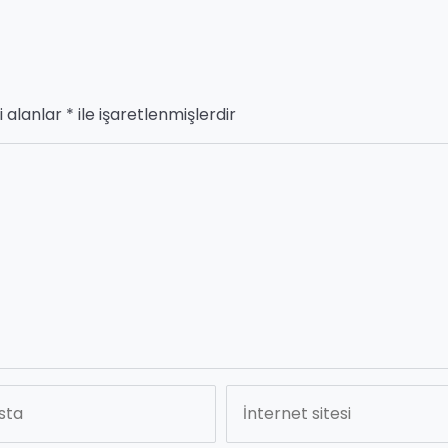
i alanlar
*
ile işaretlenmişlerdir