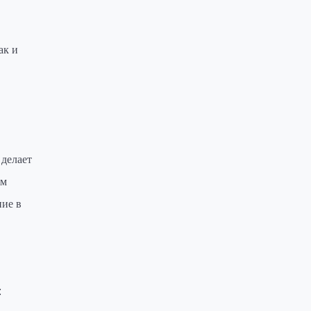
ак и
 делает
ом
ние в
: