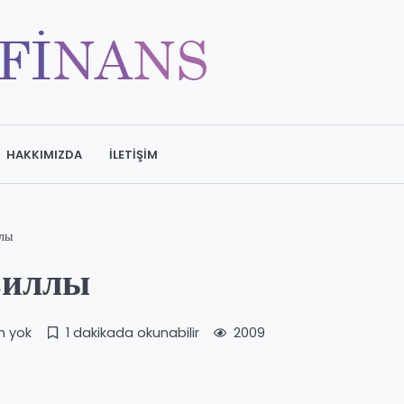
HAKKIMIZDA
İLETIŞIM
ллы
виллы
m yok
1 dakikada okunabilir
2009