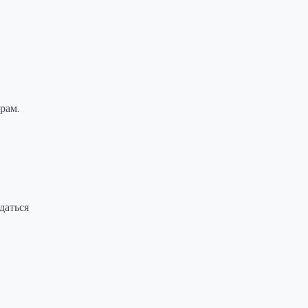
рам.
даться