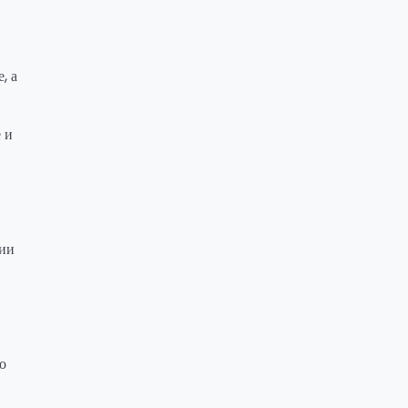
, а
 и
ции
о