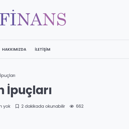
HAKKIMIZDA
İLETIŞIM
İpuçları
 İpuçları
m yok
2 dakikada okunabilir
662