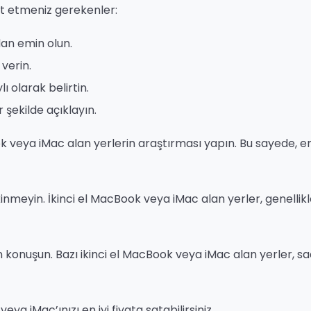
kkat etmeniz gerekenler:
an emin olun.
verin.
ı olarak belirtin.
 şekilde açıklayın.
veya iMac alan yerlerin araştırması yapın. Bu sayede, en 
meyin. İkinci el MacBook veya iMac alan yerler, genellikle
konuşun. Bazı ikinci el MacBook veya iMac alan yerler, s
eya iMac’ınızı en iyi fiyata satabilirsiniz.