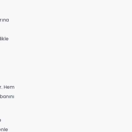
arına
ikle
ir. Hem
abanını
e
enle