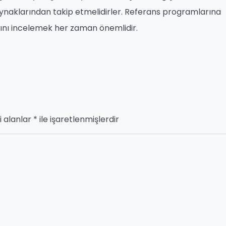
kaynaklarından takip etmelidirler. Referans programlarına
arını incelemek her zaman önemlidir.
i alanlar
*
ile işaretlenmişlerdir