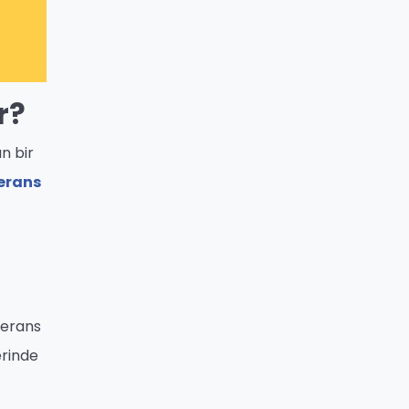
r?
n bir
erans
eferans
erinde