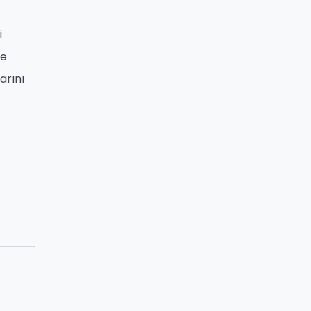
i
ve
arını