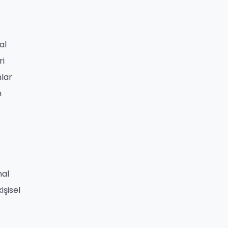
al
ri
nlar
m
nal
işisel