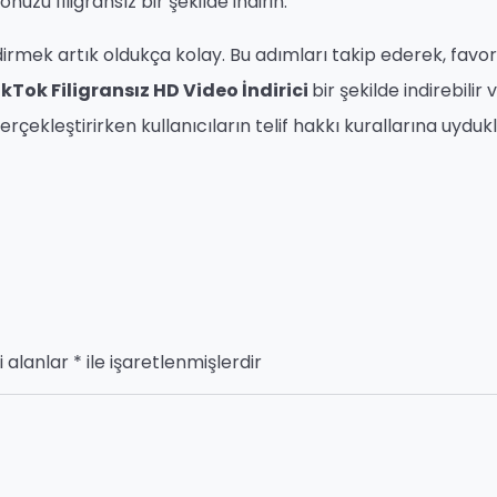
nuzu filigransız bir şekilde indirin.
ndirmek artık oldukça kolay. Bu adımları takip ederek, favor
ikTok Filigransız HD Video İndirici
bir şekilde indirebilir 
erçekleştirirken kullanıcıların telif hakkı kurallarına uydukl
i alanlar
*
ile işaretlenmişlerdir