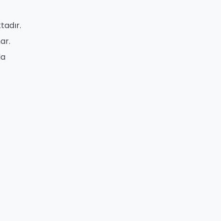
tadır.
ar.
da