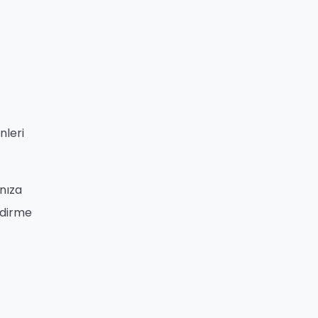
nleri
ınıza
ndirme