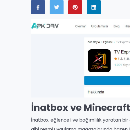
İnatbox ve Minecraf
İnatbox, eğlenceli ve bağımlılık yaratan bir
gibi resmi uygulama mağazalarında bazen ö