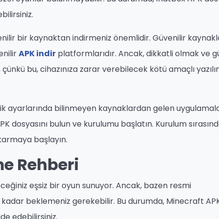
lirsiniz.
ilir bir kaynaktan indirmeniz önemlidir. Güvenilir kaynakl
nilir
APK indir
platformlarıdır. Ancak, dikkatli olmak ve gü
ünkü bu, cihazınıza zarar verebilecek kötü amaçlı yazılı
lik ayarlarında bilinmeyen kaynaklardan gelen uygulamala
APK dosyasını bulun ve kurulumu başlatın. Kurulum sırasın
çıkarmaya başlayın.
me Rehberi
leceğiniz eşsiz bir oyun sunuyor. Ancak, bazen resmi
adar beklemeniz gerekebilir. Bu durumda, Minecraft AP
e edebilirsiniz.