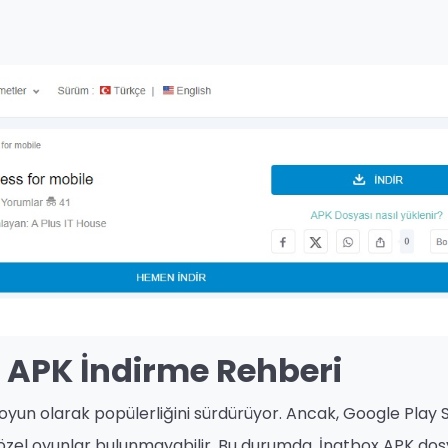
t APK İndirme Rehberi
 oyun olarak popülerliğini sürdürüyor. Ancak, Google Play 
zel oyunlar bulunmayabilir. Bu durumda, İnatbox APK dos