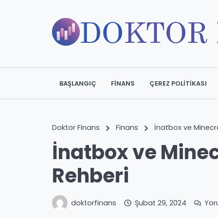
BAŞLANGIÇ
FINANS
ÇEREZ POLITIKASI
Doktor Finans
Finans
İnatbox ve Minecr
İnatbox ve Minec
Rehberi
doktorfinans
Şubat 29, 2024
Yor