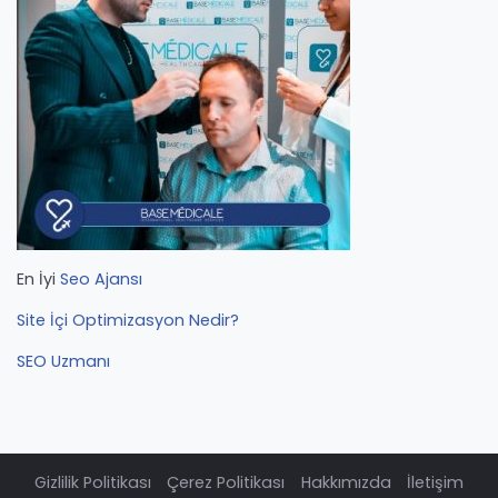
En İyi
Seo Ajansı
Site İçi Optimizasyon Nedir?
SEO Uzmanı
Gizlilik Politikası
Çerez Politikası
Hakkımızda
İletişim