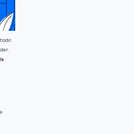
tadır.
der.
ds
de