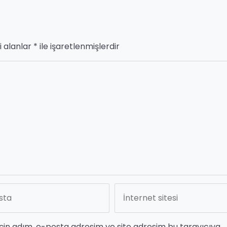
i alanlar
*
ile işaretlenmişlerdir
çin adım, e-posta adresim ve site adresim bu tarayıcıya