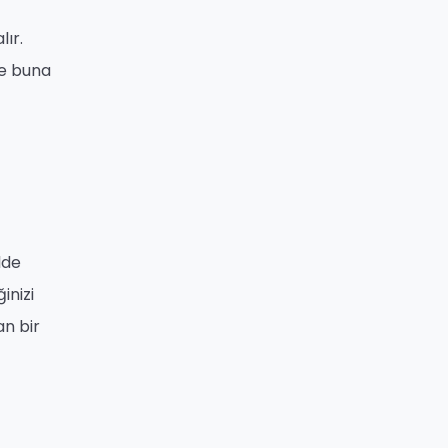
lır.
ve buna
lde
inizi
an bir