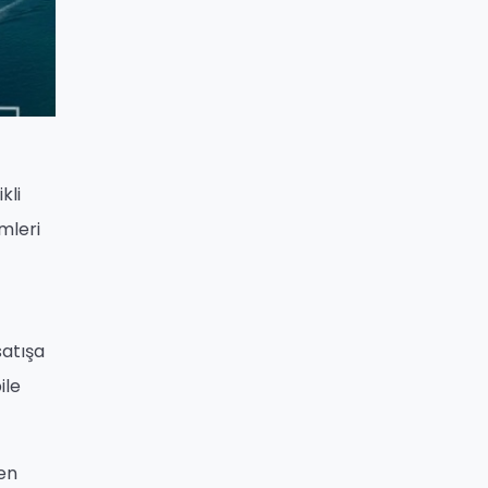
kli
mleri
satışa
ile
den