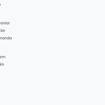
n
yanlar
 bir
zamanda
hem
klı