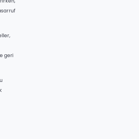
rirken,
asarruf
ller,
e geri
u
k