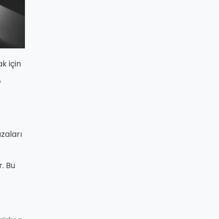
k için
,
zaları
r. Bu