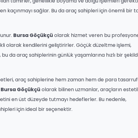
lan tamirler, genellikle boyama ve dolgu işlemleri gerekti
n kaçınmayı sağlar. Bu da araç sahipleri için önemli bir t
lunur.
Bursa Göçükçü
olarak hizmet veren bu profesyone
li olarak kendilerini geliştirirler. Göçük düzeltme işlemi,
 bu da araç sahiplerinin günlük yaşamlarına hızlı bir şekild
etleri, araç sahiplerine hem zaman hem de para tasarruf
.
Bursa Göçükçü
olarak bilinen uzmanlar, araçların esteti
etini en üst düzeyde tutmayı hedeflerler. Bu nedenle,
pleri için ideal bir seçenektir.