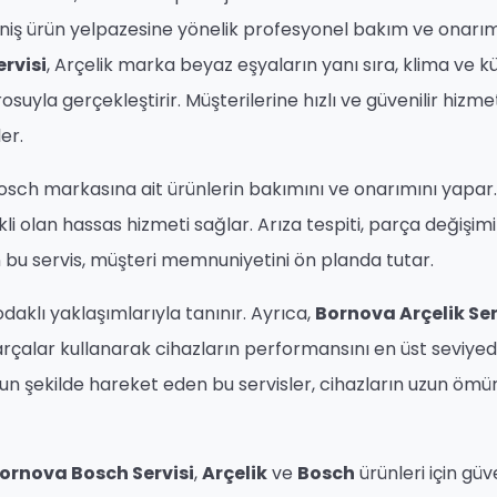
niş ürün yelpazesine yönelik profesyonel bakım ve onarı
rvisi
, Arçelik marka beyaz eşyaların yanı sıra, klima ve k
suyla gerçekleştirir. Müşterilerine hızlı ve güvenilir hizme
er.
sch markasına ait ürünlerin bakımını ve onarımını yapar.
kli olan hassas hizmeti sağlar. Arıza tespiti, parça değişimi
bu servis, müşteri memnuniyetini ön planda tutar.
i odaklı yaklaşımlarıyla tanınır. Ayrıca,
Bornova Arçelik Ser
parçalar kullanarak cihazların performansını en üst seviye
ygun şekilde hareket eden bu servisler, cihazların uzun ömü
ornova Bosch Servisi
,
Arçelik
ve
Bosch
ürünleri için güve