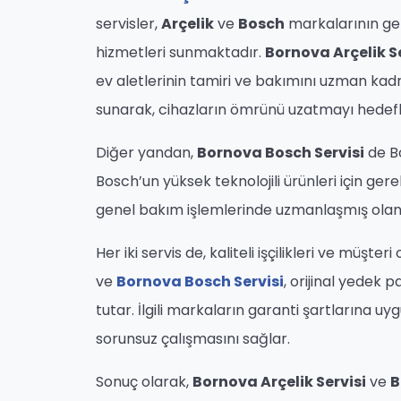
servisler,
Arçelik
ve
Bosch
markalarının ge
hizmetleri sunmaktadır.
Bornova Arçelik Se
ev aletlerinin tamiri ve bakımını uzman kadro
sunarak, cihazların ömrünü uzatmayı hedefl
Diğer yandan,
Bornova Bosch Servisi
de Bo
Bosch’un yüksek teknolojili ürünleri için gere
genel bakım işlemlerinde uzmanlaşmış olan 
Her iki servis de, kaliteli işçilikleri ve müşter
ve
Bornova Bosch Servisi
, orijinal yedek 
tutar. İlgili markaların garanti şartlarına u
sorunsuz çalışmasını sağlar.
Sonuç olarak,
Bornova Arçelik Servisi
ve
B