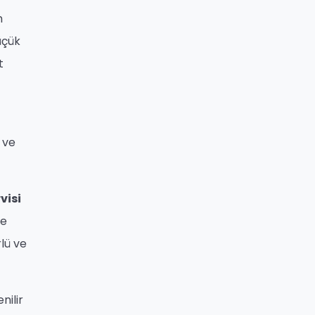
m
üçük
t
 ve
visi
de
rlü ve
nilir