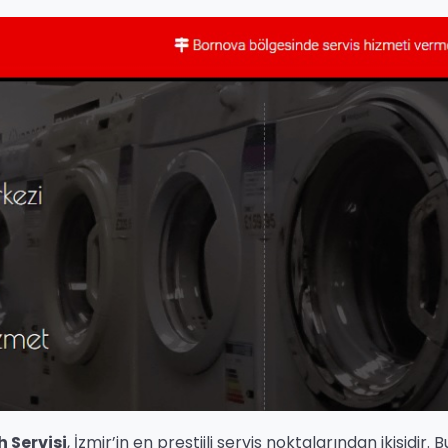
 Servisi
, İzmir’in en prestijli servis noktalarından ikisidir. B