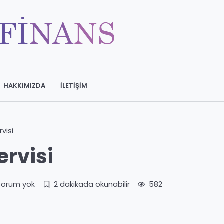
HAKKIMIZDA
İLETIŞIM
visi
ervisi
Yorum yok
2 dakikada okunabilir
582