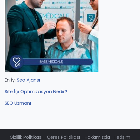
En İyi
Seo Ajansı
Site İçi Optimizasyon Nedir?
SEO Uzmanı
Gizlilik Politikası
Çerez Politikası
Hakkımızda
İletişim