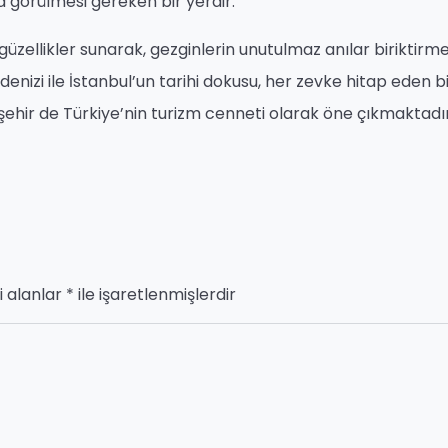
a görülmesi gereken bir yerdir.
ve güzellikler sunarak, gezginlerin unutulmaz anılar biriktirm
enizi ile İstanbul’un tarihi dokusu, her zevke hitap eden b
şehir de Türkiye’nin turizm cenneti olarak öne çıkmaktadır
i alanlar
*
ile işaretlenmişlerdir