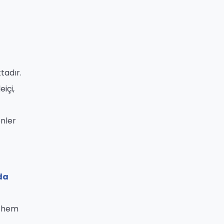
tadır.
eiçi,
enler
da
e hem