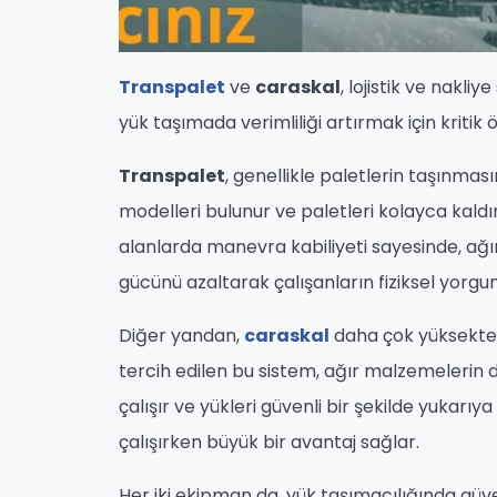
Transpalet
ve
caraskal
, lojistik ve nakli
yük taşımada verimliliği artırmak için kritik
Transpalet
, genellikle paletlerin taşınmasın
modelleri bulunur ve paletleri kolayca kaldırı
alanlarda manevra kabiliyeti sayesinde, ağı
gücünü azaltarak çalışanların fiziksel yorgu
Diğer yandan,
caraskal
daha çok yüksekten 
tercih edilen bu sistem, ağır malzemelerin d
çalışır ve yükleri güvenli bir şekilde yukarıya
çalışırken büyük bir avantaj sağlar.
Her iki ekipman da, yük taşımacılığında güve