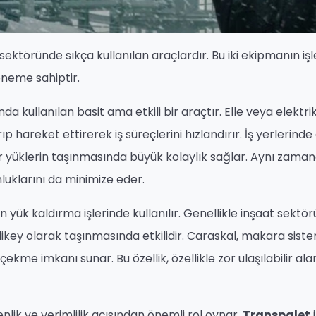
ye sektöründe sıkça kullanılan araçlardır. Bu iki ekipmanın işle
 öneme sahiptir.
da kullanılan basit ama etkili bir araçtır. Elle veya elektrik
p hareket ettirerek iş süreçlerini hızlandırır. İş yerlerinde
r yüklerin taşınmasında büyük kolaylık sağlar. Aynı zamand
nluklarını da minimize eder.
yük kaldırma işlerinde kullanılır. Genellikle inşaat sektö
ikey olarak taşınmasında etkilidir. Caraskal, makara sistem
 çekme imkanı sunar. Bu özellik, özellikle zor ulaşılabilir al
nlik ve verimlilik açısından önemli rol oynar.
Transpalet
i