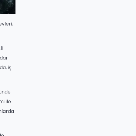
vleri,
li
 dar
a, iş
ründe
i ile
anlarda
le