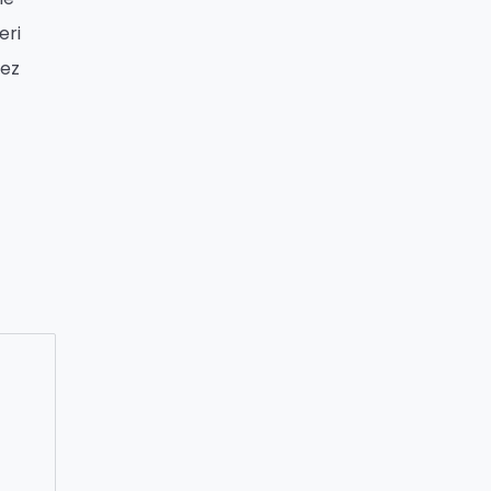
eri
mez