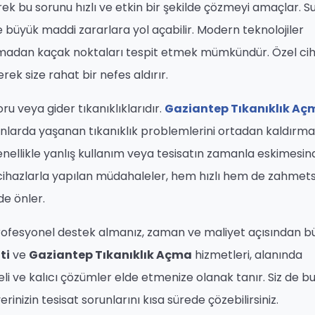
erek bu sorunu hızlı ve etkin bir şekilde çözmeyi amaçlar. S
üyük maddi zararlara yol açabilir. Modern teknolojiler
ırmadan kaçak noktaları tespit etmek mümkündür. Özel cih
ek size rahat bir nefes aldırır.
oru veya gider tıkanıklıklarıdır.
Gaziantep Tıkanıklık Aç
anlarda yaşanan tıkanıklık problemlerini ortadan kaldırmak
enellikle yanlış kullanım veya tesisatın zamanla eskimesi
cihazlarla yapılan müdahaleler, hem hızlı hem de zahmetsi
de önler.
 profesyonel destek almanız, zaman ve maliyet açısından b
ti
ve
Gaziantep Tıkanıklık Açma
hizmetleri, alanında
eli ve kalıcı çözümler elde etmenize olanak tanır. Siz de b
inizin tesisat sorunlarını kısa sürede çözebilirsiniz.