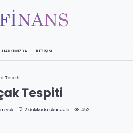
HAKKIMIZDA
İLETIŞIM
k Tespiti
ak Tespiti
um yok
2 dakikada okunabilir
452