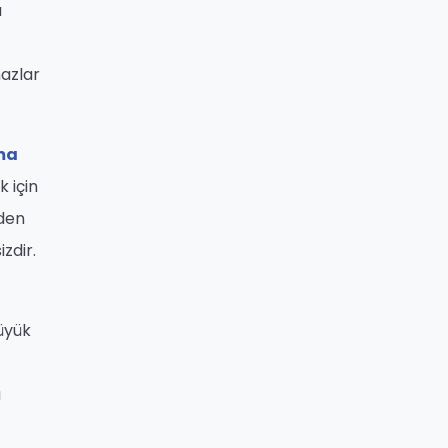
u
azlar
ma
 için
nden
zdir.
üyük
u