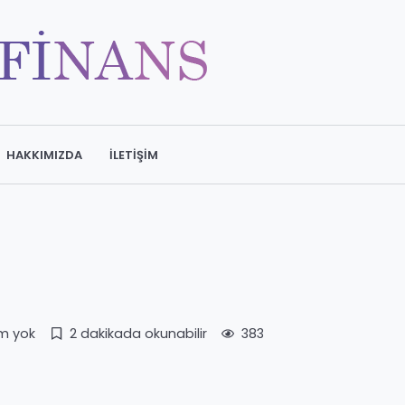
HAKKIMIZDA
İLETIŞIM
m yok
2 dakikada okunabilir
383