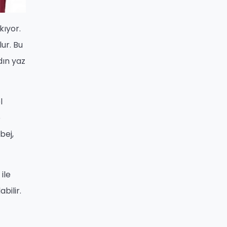
kıyor.
ur. Bu
dın yaz
l
e
bej,
ile
bilir.