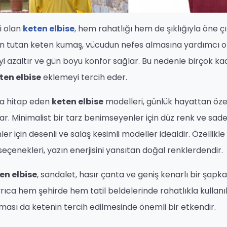
i olan
keten elbise
, hem rahatlığı hem de şıklığıyla öne çı
in tutan keten kumaş, vücudun nefes almasına yardımcı ol
eyi azaltır ve gün boyu konfor sağlar. Bu nedenle birçok ka
ten elbise
eklemeyi tercih eder.
za hitap eden
keten elbise
modelleri, günlük hayattan öze
ar. Minimalist bir tarz benimseyenler için düz renk ve sad
 için desenli ve salaş kesimli modeller idealdir. Özellikle 
eçenekleri, yazın enerjisini yansıtan doğal renklerdendir.
en elbise
, sandalet, hasır çanta ve geniş kenarlı bir şapka 
rıca hem şehirde hem tatil beldelerinde rahatlıkla kullanıla
ması da ketenin tercih edilmesinde önemli bir etkendir.