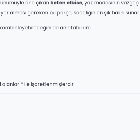
örünümüyle öne çıkan
keten elbise
, yaz modasının vazgeç
 yer alması gereken bu parça, sadeliğin en şık halini sunar
kombinleyebileceğini de anlatabilirim.
i alanlar
*
ile işaretlenmişlerdir