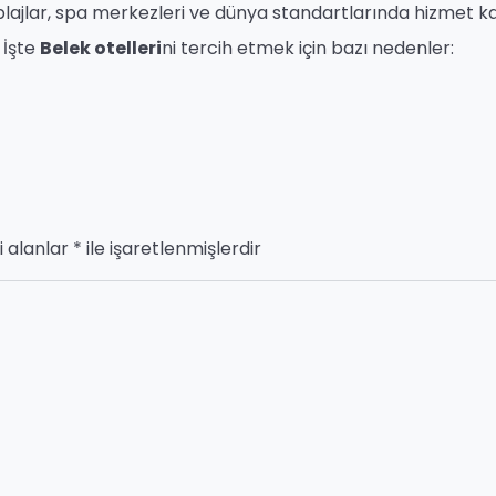
l plajlar, spa merkezleri ve dünya standartlarında hizmet ka
 İşte
Belek otelleri
ni tercih etmek için bazı nedenler:
i alanlar
*
ile işaretlenmişlerdir