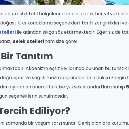
en prestijli tatil bölgelerinden biri olarak her yıl yüzbinl
 doğası, lüks konaklama seçenekleri, tarihi zenginlikleri ve 
telleri
ile adından sıkça söz ettirmektedir. Eğer siz de tatil
sanız,
Belek otelleri
tam size göre!
Bir Tanıtım
 almaktadır. Akdeniz’in eşsiz kıyılarında bulunan bu turistik
oğa, spor ve sağlık turizmi açısından da oldukça zengin b
inden ayıran en önemli fark ise yüksek standartlara sahip
B
un seçeneklerin sunulmasıdır.
Tercih Ediliyor?
ynı zamanda bir yaşam tarzı sunar. Geniş alanlara kurulmuş