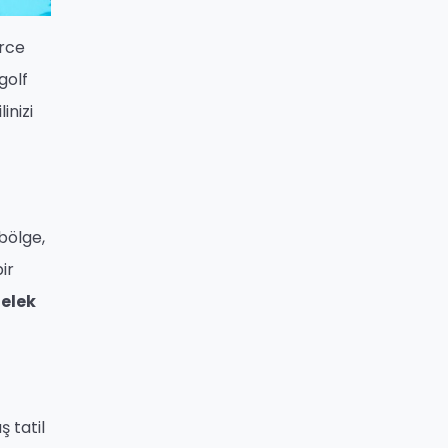
erce
golf
inizi
 bölge,
ir
elek
 tatil