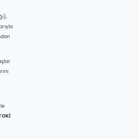
ı),
arıyla
ından
aşlar
rını
kle
TOKİ