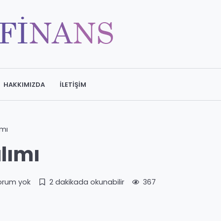
HAKKIMIZDA
İLETIŞIM
ımı
lımı
orum yok
2 dakikada okunabilir
367