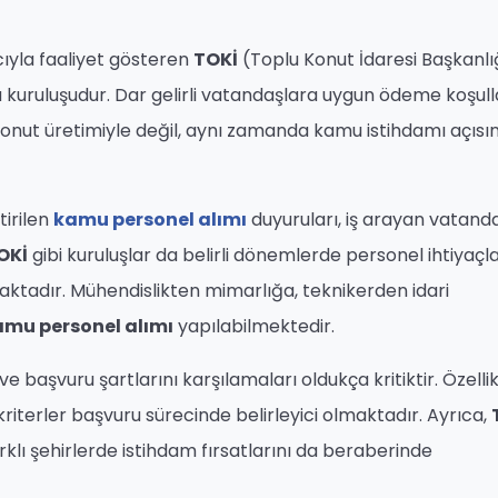
ıyla faaliyet gösteren
TOKİ
(Toplu Konut İdaresi Başkanlığ
u kuruluşudur. Dar gelirli vatandaşlara uygun ödeme koşull
konut üretimiyle değil, aynı zamanda kamu istihdamı açıs
tirilen
kamu personel alımı
duyuruları, iş arayan vatand
OKİ
gibi kuruluşlar da belirli dönemlerde personel ihtiyaçla
ktadır. Mühendislikten mimarlığa, teknikerden idari
amu personel alımı
yapılabilmektedir.
ve başvuru şartlarını karşılamaları oldukça kritiktir. Özelli
riterler başvuru sürecinde belirleyici olmaktadır. Ayrıca,
rklı şehirlerde istihdam fırsatlarını da beraberinde