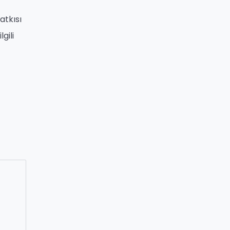
atkısı
gili