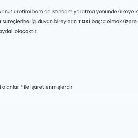
 konut üretimi hem de istihdam yaratma yönünde ülkeye k
ı
süreçlerine ilgi duyan bireylerin
TOKİ
başta olmak üzere il
ydalı olacaktır.
i alanlar
*
ile işaretlenmişlerdir