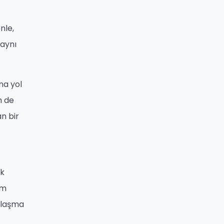
nle,
 aynı
na yol
m de
an bir
ek
üm
 ulaşma