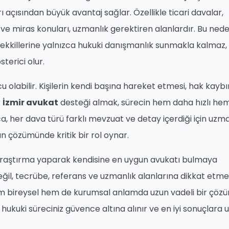
 açısından büyük avantaj sağlar. Özellikle ticari davalar,
ve miras konuları, uzmanlık gerektiren alanlardır. Bu nede
kkillerine yalnızca hukuki danışmanlık sunmakla kalmaz,
terici olur.
 olabilir. Kişilerin kendi başına hareket etmesi, hak kaybı
r
İzmir avukat
desteği almak, sürecin hem daha hızlı he
ca, her dava türü farklı mevzuat ve detay içerdiği için uzm
n çözümünde kritik bir rol oynar.
 araştırma yaparak kendisine en uygun avukatı bulmaya
ğil, tecrübe, referans ve uzmanlık alanlarına dikkat etm
m bireysel hem de kurumsal anlamda uzun vadeli bir çöz
, hukuki süreciniz güvence altına alınır ve en iyi sonuçlara