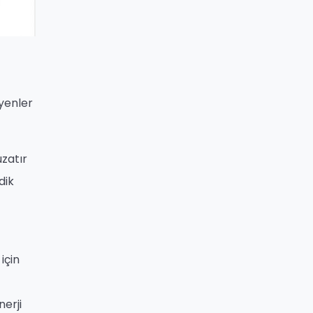
eyenler
zatır
dik
için
nerji