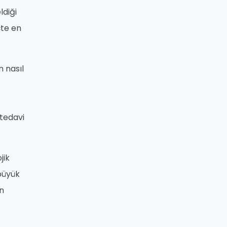
ldiği
çte en
n nasıl
 tedavi
jik
büyük
un