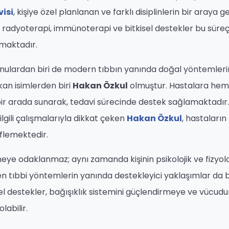
isi
, kişiye özel planlanan ve farklı disiplinlerin bir araya ge
, radyoterapi, immünoterapi ve bitkisel destekler bu süre
lmaktadır.
konulardan biri de modern tıbbın yanında doğal yöntemleri
kan isimlerden biri
Hakan Özkul
olmuştur. Hastalara hem
bir arada sunarak, tedavi sürecinde destek sağlamaktadır.
ilgili çalışmalarıyla dikkat çeken
Hakan Özkul
, hastaların
flemektedir.
eye odaklanmaz; aynı zamanda kişinin psikolojik ve fizyolo
en tıbbi yöntemlerin yanında destekleyici yaklaşımlar da 
sel destekler, bağışıklık sistemini güçlendirmeye ve vücud
labilir.