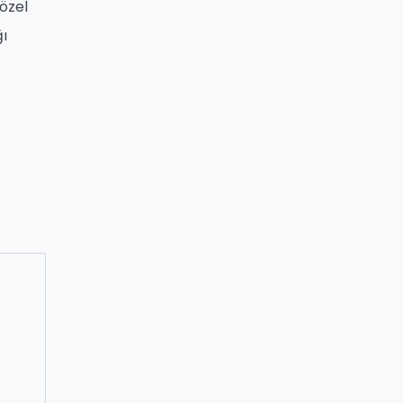
 özel
ğı