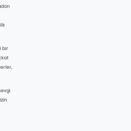
madan
ilk
 bir
ikkat
erler,
sevgi
izin