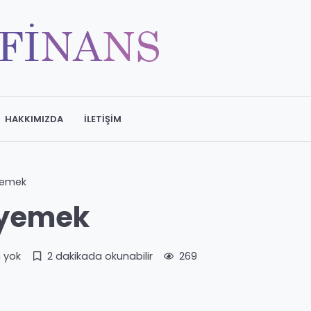
HAKKIMIZDA
İLETIŞIM
yemek
 yemek
 yok
2 dakikada okunabilir
269