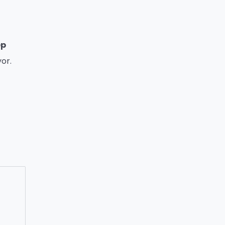
ep
or.