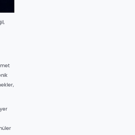
l,
izmet
enik
ekler,
 yer
nüler