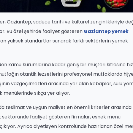
n Gaziantep, sadece tarihi ve kültürel zenginlikleriyle deği
r. Bu özel şehirde faaliyet gösteren
Gaziantep yemek
dan yüksek standartlar sunarak farklı sektörlerin yemek
den kamu kurumlarına kadar geniş bir müşteri kitlesine h
 mutfağın otantik lezzetlerini profesyonel mutfaklarda hijy
ğının vazgeçilmezleri arasında yer alan kebaplar, sulu yem
ük menülerinde sıkça yer alıyor.
a teslimat ve uygun maliyet en önemli kriterler arasında
k
sektöründe faaliyet gösteren firmalar, esnek menü
çıkıyor. Ayrıca diyetisyen kontrolünde hazırlanan özel me