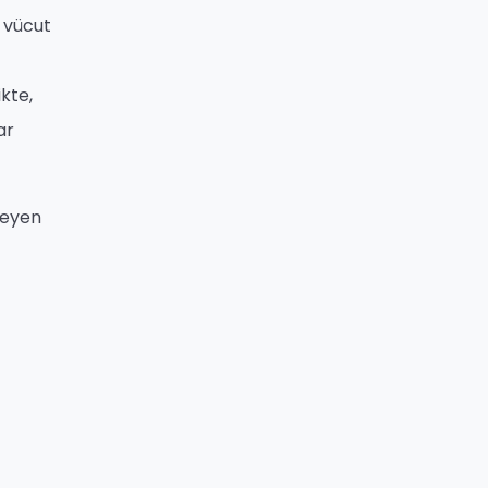
e vücut
kte,
ar
teyen