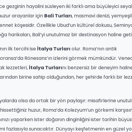
erce gezginin hayalini süsleyen iki farklı ama büyüleyici sey
uzur arayanlar için
Bali Turları
, masmavi denizi, yemyeşil
cennet köşesidir. Özellikle Ubud’un kültürel dokusu, Seminy
a harikaları, Bali’yi unutulmaz bir destinasyon haline getir
n ilk tercihi ise
İtalya Turları
olur. Roma’nın antik
Floransa’da Rönesans’ın izlerini görmek mümkündür. Vened
k lezzetleri,
İtalya Turları
nı benzersiz bir deneyim halin
larından birine sahip olduğundan, her şehirde farklı bir lez
fyalarda olsa da ortak bir yön paylaşır: misafirlerine unut
n hissettiğiniz huzur, Roma’da Kolezyum’un görkemi karşısı
ınızı yaparken ister doğanın dinginliğini ister tarihin büyü
yimi fazlasıyla sunacaktır. Dünyayı keşfetmenin en güzel yol