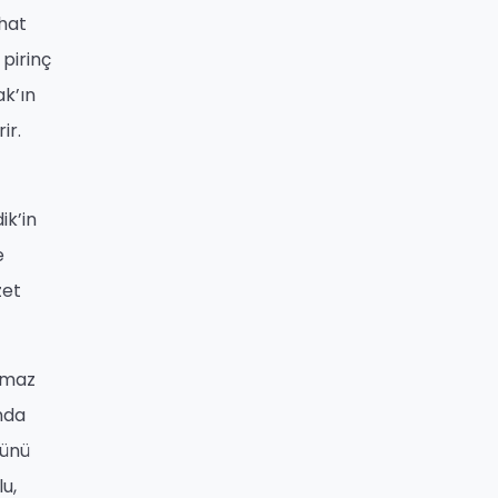
ahat
 pirinç
ak’ın
ir.
ik’in
e
zet
ulmaz
nda
sünü
u,