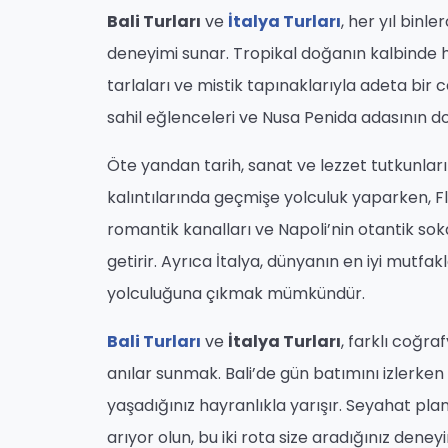
Bali Turları
ve
İtalya Turları
, her yıl binl
deneyimi sunar. Tropikal doğanın kalbinde h
tarlaları ve mistik tapınaklarıyla adeta bir 
sahil eğlenceleri ve Nusa Penida adasının doğ
Öte yandan tarih, sanat ve lezzet tutkunlarını
kalıntılarında geçmişe yolculuk yaparken, 
romantik kanalları ve Napoli’nin otantik soka
getirir. Ayrıca İtalya, dünyanın en iyi mutfak
yolculuğuna çıkmak mümkündür.
Bali Turları
ve
İtalya Turları
, farklı coğra
anılar sunmak. Bali’de gün batımını izlerke
yaşadığınız hayranlıkla yarışır. Seyahat plan
arıyor olun, bu iki rota size aradığınız dene