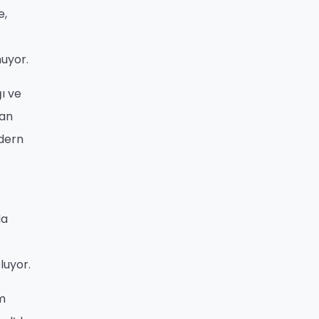
e,
nuyor.
ğı ve
nan
odern
da
luyor.
ım