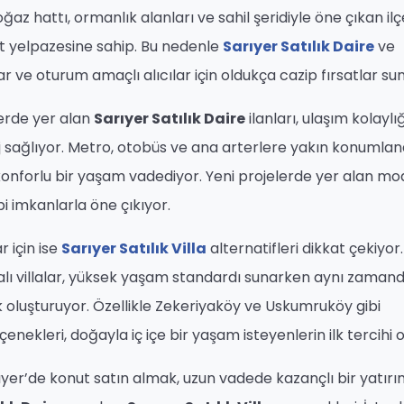
ğaz hattı, ormanlık alanları ve sahil şeridiyle öne çıkan ilç
ut yelpazesine sahip. Bu nedenle
Sarıyer Satılık Daire
ve
ar ve oturum amaçlı alıcılar için oldukça cazip fırsatlar su
lerde yer alan
Sarıyer Satılık Daire
ilanları, ulaşım kolaylı
j sağlıyor. Metro, otobüs ve ana arterlere yakın konumla
n konforlu bir yaşam vadediyor. Yeni projelerde yer alan m
bi imkanlarla öne çıkıyor.
 için ise
Sarıyer Satılık Villa
alternatifleri dikkat çekiyor.
lı villalar, yüksek yaşam standardı sunarken aynı zaman
 oluşturuyor. Özellikle Zekeriyaköy ve Uskumruköy gibi
enekleri, doğayla iç içe bir yaşam isteyenlerin ilk tercihi o
yer’de konut satın almak, uzun vadede kazançlı bir yatır