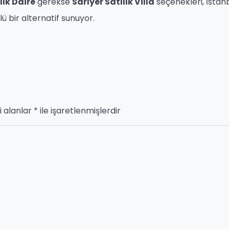
lık Daire
gerekse
Sarıyer Satılık Villa
seçenekleri, İstan
lü bir alternatif sunuyor.
i alanlar
*
ile işaretlenmişlerdir