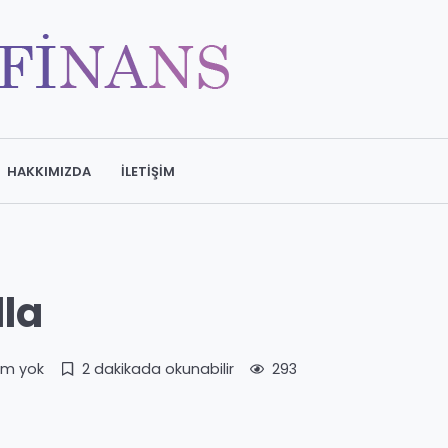
HAKKIMIZDA
İLETIŞIM
lla
um yok
2 dakikada okunabilir
293