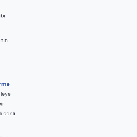
ibi
anın
irme
tleye
ir
i canlı