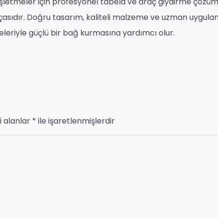
işletmeler için profesyonel tabela ve araç giydirme çözüml
çasıdır. Doğru tasarım, kaliteli malzeme ve uzman uygulam
eleriyle güçlü bir bağ kurmasına yardımcı olur.
i alanlar
*
ile işaretlenmişlerdir