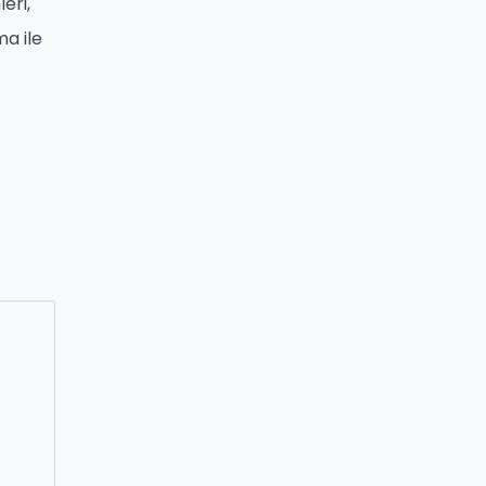
eri,
a ile