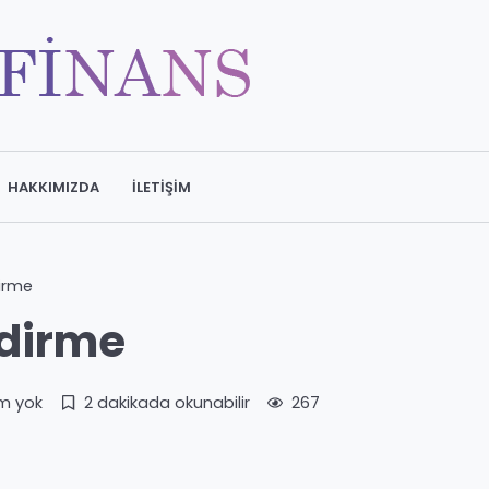
HAKKIMIZDA
İLETIŞIM
irme
ydirme
m yok
2 dakikada okunabilir
267