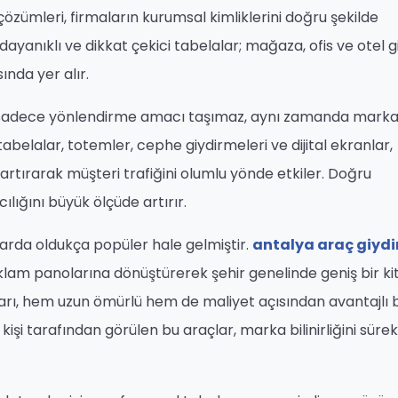
özümleri, firmaların kurumsal kimliklerini doğru şekilde
dayanıklı ve dikkat çekici tabelalar; mağaza, ofis ve otel g
ında yer alır.
lar sadece yönlendirme amacı taşımaz, aynı zamanda mark
lı tabelalar, totemler, cephe giydirmeleri ve dijital ekranlar,
rtırarak müşteri trafiğini olumlu yönde etkiler. Doğru
ılığını büyük ölçüde artırır.
llarda oldukça popüler hale gelmiştir.
antalya araç giyd
reklam panolarına dönüştürerek şehir genelinde geniş bir ki
arı, hem uzun ömürlü hem de maliyet açısından avantajlı b
işi tarafından görülen bu araçlar, marka bilinirliğini sürekl